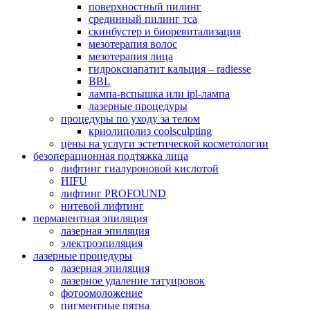
поверхностный пилинг
срединный пилинг тса
скинбустер и биоревитализация
мезотерапия волос
мезотерапия лица
гидроксиапатит кальция – radiesse
BBL
лампа-вспышка или ipl-лампа
лазерные процедуры
процедуры по уходу за телом
криолиполиз coolsculpting
цены на услуги эстетической косметологии
безоперационная подтяжка лица
лифтинг гиалуроновой кислотой
HIFU
лифтинг PROFOUND
нитевой лифтинг
перманентная эпиляция
лазерная эпиляция
электроэпиляция
лазерные процедуры
лазерная эпиляция
лазерное удаление татуировок
фотоомоложение
пигментные пятна