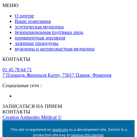
МЕНЮ
О центре
Ваши пожелания
эстетическая медицина
безоперационная подтяжка лица
перманентная эпиляция
лазерные процедуры
мужчины и антивозрастная медицина
КОНТАКТЫ
01 45 78 64 71
7 Площадь Женераля Катру, 75017 Париж, Франция
Социальные сети :
ЗАПИСАТЬСЯ НА ПРИЕМ
КОНТАКТЫ
Creation Antipodes Médical ©
This site is registered on
wpml.org
as a development site. Switch to a
production site key to
remove this banner
.