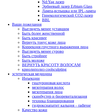
Nd:Yag лазер
Эрбиевый лазер Erbium Glass
Лампа-вспышка или IPL-лампа
Гинекологический CO2-лазер
BBL
Ваши пожелания
Выглядеть менее уставшим
Быть более женственной
Быть красивее
Вернуть тонус коже лица
Коррекция грустного выражения лица
Выглядеть менее сурово
Быть стройнее
Быть моложе
ВЕРНУТЬ КРАСОТУ ВОЛОСАМ
криолиполиз coolsculpting
эстетическая медицина
Инъекции
гиалуроновая кислота
мезотерапия волос
мезотерапия лица
скинбустер и биоревитализация
техника бланширования
гидроксиапатит кальция – radiesse
Качество кожи