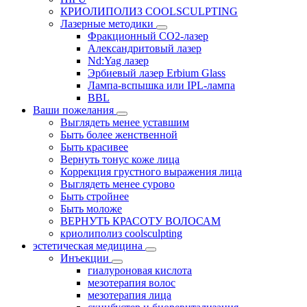
КРИОЛИПОЛИЗ COOLSCULPTING
Лазерные методики
Фракционный CO2-лазер
Александритовый лазер
Nd:Yag лазер
Эрбиевый лазер Erbium Glass
Лампа-вспышка или IPL-лампа
BBL
Ваши пожелания
Выглядеть менее уставшим
Быть более женственной
Быть красивее
Вернуть тонус коже лица
Коррекция грустного выражения лица
Выглядеть менее сурово
Быть стройнее
Быть моложе
ВЕРНУТЬ КРАСОТУ ВОЛОСАМ
криолиполиз coolsculpting
эстетическая медицина
Инъекции
гиалуроновая кислота
мезотерапия волос
мезотерапия лица