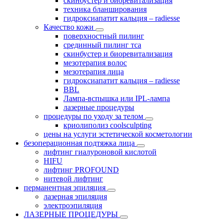
скинбустер и биоревитализация
техника бланширования
гидроксиапатит кальция – radiesse
Качество кожи
поверхностный пилинг
срединный пилинг тса
скинбустер и биоревитализация
мезотерапия волос
мезотерапия лица
гидроксиапатит кальция – radiesse
BBL
Лампа-вспышка или IPL-лампа
лазерные процедуры
процедуры по уходу за телом
криолиполиз coolsculpting
цены на услуги эстетической косметологии
безоперационная подтяжка лица
лифтинг гиалуроновой кислотой
HIFU
лифтинг PROFOUND
нитевой лифтинг
перманентная эпиляция
лазерная эпиляция
электроэпиляция
ЛАЗЕРНЫЕ ПРОЦЕДУРЫ