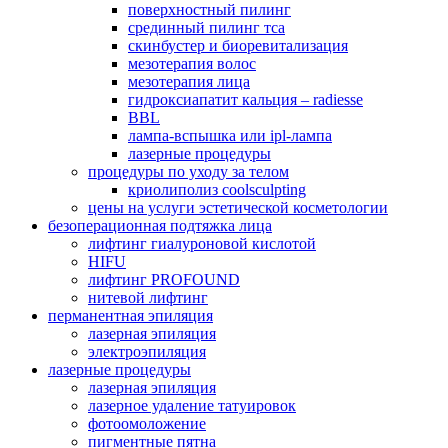
поверхностный пилинг
срединный пилинг тса
скинбустер и биоревитализация
мезотерапия волос
мезотерапия лица
гидроксиапатит кальция – radiesse
BBL
лампа-вспышка или ipl-лампа
лазерные процедуры
процедуры по уходу за телом
криолиполиз coolsculpting
цены на услуги эстетической косметологии
безоперационная подтяжка лица
лифтинг гиалуроновой кислотой
HIFU
лифтинг PROFOUND
нитевой лифтинг
перманентная эпиляция
лазерная эпиляция
электроэпиляция
лазерные процедуры
лазерная эпиляция
лазерное удаление татуировок
фотоомоложение
пигментные пятна