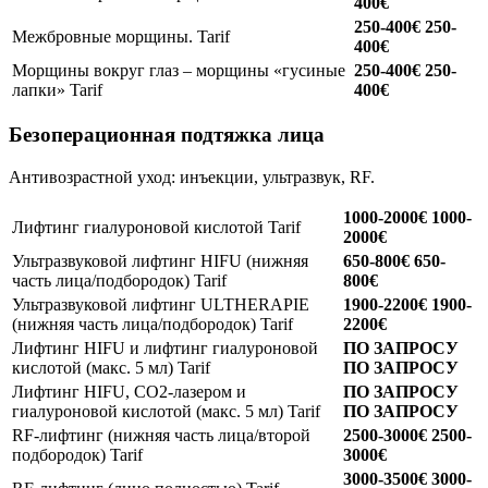
400€
250-400€
250-
Межбровные морщины.
Tarif
400€
Морщины вокруг глаз – морщины «гусиные
250-400€
250-
лапки»
Tarif
400€
Безоперационная подтяжка лица
Антивозрастной уход: инъекции, ультразвук, RF.
1000-2000€
1000-
Лифтинг гиалуроновой кислотой
Tarif
2000€
Ультразвуковой лифтинг HIFU (нижняя
650-800€
650-
часть лица/подбородок)
Tarif
800€
Ультразвуковой лифтинг ULTHERAPIE
1900-2200€
1900-
(нижняя часть лица/подбородок)
Tarif
2200€
Лифтинг HIFU и лифтинг гиалуроновой
ПО ЗАПРОСУ
кислотой (макс. 5 мл)
Tarif
ПО ЗАПРОСУ
Лифтинг HIFU, CO2-лазером и
ПО ЗАПРОСУ
гиалуроновой кислотой (макс. 5 мл)
Tarif
ПО ЗАПРОСУ
RF-лифтинг (нижняя часть лица/второй
2500-3000€
2500-
подбородок)
Tarif
3000€
3000-3500€
3000-