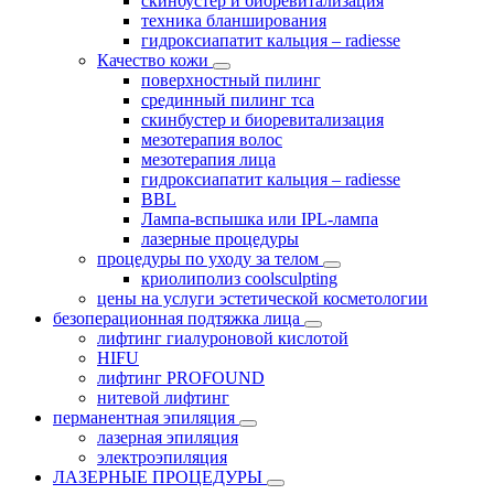
скинбустер и биоревитализация
техника бланширования
гидроксиапатит кальция – radiesse
Качество кожи
поверхностный пилинг
срединный пилинг тса
скинбустер и биоревитализация
мезотерапия волос
мезотерапия лица
гидроксиапатит кальция – radiesse
BBL
Лампа-вспышка или IPL-лампа
лазерные процедуры
процедуры по уходу за телом
криолиполиз coolsculpting
цены на услуги эстетической косметологии
безоперационная подтяжка лица
лифтинг гиалуроновой кислотой
HIFU
лифтинг PROFOUND
нитевой лифтинг
перманентная эпиляция
лазерная эпиляция
электроэпиляция
ЛАЗЕРНЫЕ ПРОЦЕДУРЫ