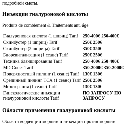
подробной сметы.
Инъекции гиалуроновой кислоты
Produits de comblement & Traitements anti-âge
Гиалуроновая кислота (1 шприц)
Tarif
250-400€
250-400€
Скинбустер (1 шприц)
Tarif
250€
250€
Скинбустер (2 шприца)
Tarif
350€
350€
Биоревитализация (1 сеанс)
Tarif
250€
250€
Техника бланширования
Tarif
250-400€
250-400€
MD Codes
Tarif
350-2000€
350-2000€
Поверхностный пилинг (1 сеанс)
Tarif
130€
130€
Срединный пилинг ТСА (1 сеанс)
Tarif
250€
250€
Мезотерапия (1 сеанс)
Tarif
130€
130€
Гинекологические инъекции
ПО ЗАПРОСУ
ПО
гиалуроновой кислоты
Tarif
ЗАПРОСУ
Области применения гиалуроновой кислоты
Области коррекции морщин и инъекции против морщин