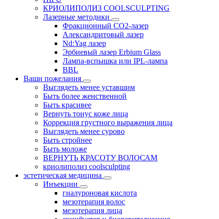
КРИОЛИПОЛИЗ COOLSCULPTING
Лазерные методики
Фракционный CO2-лазер
Александритовый лазер
Nd:Yag лазер
Эрбиевый лазер Erbium Glass
Лампа-вспышка или IPL-лампа
BBL
Ваши пожелания
Выглядеть менее уставшим
Быть более женственной
Быть красивее
Вернуть тонус коже лица
Коррекция грустного выражения лица
Выглядеть менее сурово
Быть стройнее
Быть моложе
ВЕРНУТЬ КРАСОТУ ВОЛОСАМ
криолиполиз coolsculpting
эстетическая медицина
Инъекции
гиалуроновая кислота
мезотерапия волос
мезотерапия лица