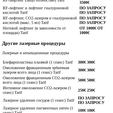
RF-лифтинг (лицо полностью)
Tarif
3500€
RF-лифтинг и лифтинг гиалуроновой
ПО ЗАПРОСУ
кислотой
Tarif
ПО ЗАПРОСУ
RF-лифтинг, CO2-лазером и гиалуроновой
ПО ЗАПРОСУ
кислотой (макс. 5 мл)
Tarif
ПО ЗАПРОСУ
Нитевой лифтинг (в зависимости от
ОТ 1000€
ОТ
площади)
Tarif
1000€
Другие лазерные процедуры
Лазерные и инъекционные процедуры
Блефаропластика плазмой (1 сеанс)
Tarif
300€
300€
Омоложение фракционным эрбиевым
300€
300€
лазером всего лица (1 сеанс)
Tarif
Омоложение фракционным CO2-лазером
500€
500€
всего лица (1 сеанс)
Tarif
Интимное омоложение CO2-лазером (1
250€
250€
сеанс)
Tarif
ПО ЗАПРОСУ
Лазерное удаление сосудов (1 сеанс)
Tarif
ПО ЗАПРОСУ
Лазерное удаление пигментных пятен (1
100€
100€
сеанс)
Tarif