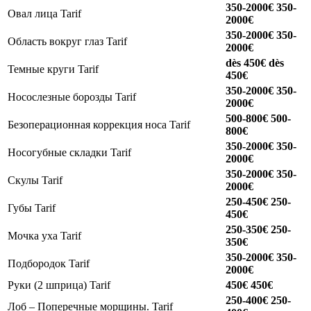
350-2000€
350-
Овал лица
Tarif
2000€
350-2000€
350-
Область вокруг глаз
Tarif
2000€
dès 450€
dès
Темные круги
Tarif
450€
350-2000€
350-
Носослезные борозды
Tarif
2000€
500-800€
500-
Безоперационная коррекция носа
Tarif
800€
350-2000€
350-
Носогубные складки
Tarif
2000€
350-2000€
350-
Скулы
Tarif
2000€
250-450€
250-
Губы
Tarif
450€
250-350€
250-
Мочка уха
Tarif
350€
350-2000€
350-
Подбородок
Tarif
2000€
Руки (2 шприца)
Tarif
450€
450€
250-400€
250-
Лоб – Поперечные морщины.
Tarif