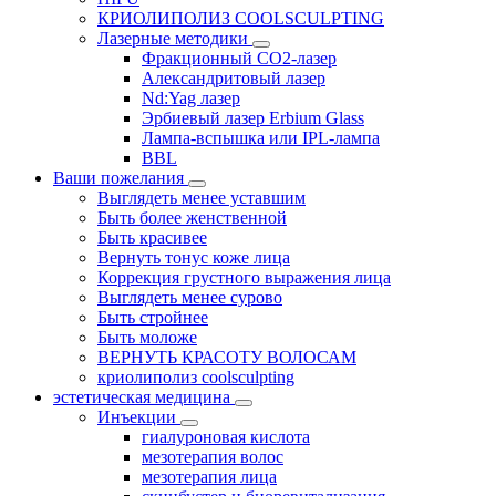
КРИОЛИПОЛИЗ COOLSCULPTING
Лазерные методики
Фракционный CO2-лазер
Александритовый лазер
Nd:Yag лазер
Эрбиевый лазер Erbium Glass
Лампа-вспышка или IPL-лампа
BBL
Ваши пожелания
Выглядеть менее уставшим
Быть более женственной
Быть красивее
Вернуть тонус коже лица
Коррекция грустного выражения лица
Выглядеть менее сурово
Быть стройнее
Быть моложе
ВЕРНУТЬ КРАСОТУ ВОЛОСАМ
криолиполиз coolsculpting
эстетическая медицина
Инъекции
гиалуроновая кислота
мезотерапия волос
мезотерапия лица