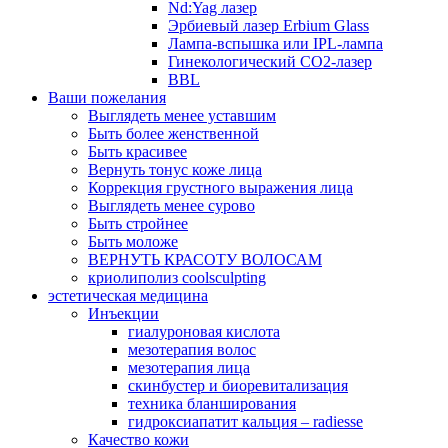
Nd:Yag лазер
Эрбиевый лазер Erbium Glass
Лампа-вспышка или IPL-лампа
Гинекологический CO2-лазер
BBL
Ваши пожелания
Выглядеть менее уставшим
Быть более женственной
Быть красивее
Вернуть тонус коже лица
Коррекция грустного выражения лица
Выглядеть менее сурово
Быть стройнее
Быть моложе
ВЕРНУТЬ КРАСОТУ ВОЛОСАМ
криолиполиз coolsculpting
эстетическая медицина
Инъекции
гиалуроновая кислота
мезотерапия волос
мезотерапия лица
скинбустер и биоревитализация
техника бланширования
гидроксиапатит кальция – radiesse
Качество кожи