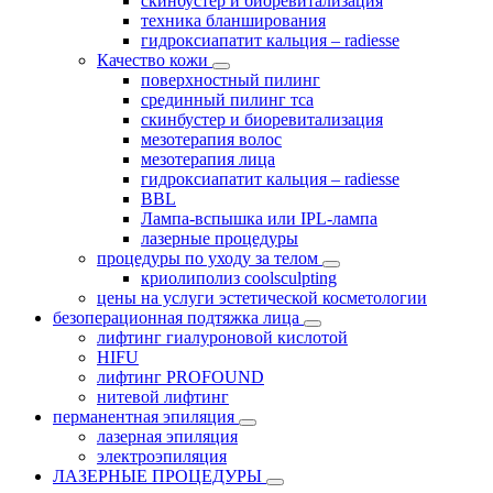
скинбустер и биоревитализация
техника бланширования
гидроксиапатит кальция – radiesse
Качество кожи
поверхностный пилинг
срединный пилинг тса
скинбустер и биоревитализация
мезотерапия волос
мезотерапия лица
гидроксиапатит кальция – radiesse
BBL
Лампа-вспышка или IPL-лампа
лазерные процедуры
процедуры по уходу за телом
криолиполиз coolsculpting
цены на услуги эстетической косметологии
безоперационная подтяжка лица
лифтинг гиалуроновой кислотой
HIFU
лифтинг PROFOUND
нитевой лифтинг
перманентная эпиляция
лазерная эпиляция
электроэпиляция
ЛАЗЕРНЫЕ ПРОЦЕДУРЫ