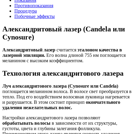
Показания
Противопоказания
Процедура
Побочные эффекты
Александритовый лазер (Candela или
Cynosure)
Александритовый лазер
считается
эталоном качества в
лазерной эпиляции.
Его волна длиной 755 нм поглощается
меланином с высоким коэффициентом.
Технология александритового лазера
Луч александритового лазера (Cynosure или Candela)
поглощается меланином волоса. В волосе свет преобразуется в
тепло. Под его воздействием волосяная луковица нагревается
и разрушается. В этом состоит принцип
окончательного
удаления нежелательных волос.
Настройки александритового лазера позволяют
обрабатывать волосы
в зависимости от их структуры,
густоты, цвета и глубины залегания фолликула.
Преимуществом этого лазера является скорость удаления