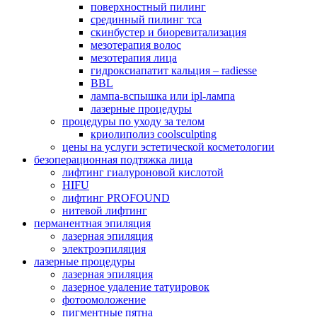
поверхностный пилинг
срединный пилинг тса
скинбустер и биоревитализация
мезотерапия волос
мезотерапия лица
гидроксиапатит кальция – radiesse
BBL
лампа-вспышка или ipl-лампа
лазерные процедуры
процедуры по уходу за телом
криолиполиз coolsculpting
цены на услуги эстетической косметологии
безоперационная подтяжка лица
лифтинг гиалуроновой кислотой
HIFU
лифтинг PROFOUND
нитевой лифтинг
перманентная эпиляция
лазерная эпиляция
электроэпиляция
лазерные процедуры
лазерная эпиляция
лазерное удаление татуировок
фотоомоложение
пигментные пятна