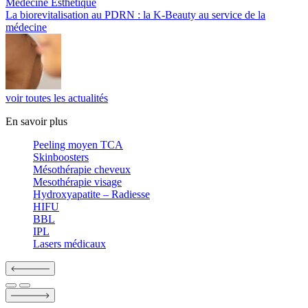
Médecine Esthétique
La biorevitalisation au PDRN : la K-Beauty au service de la
médecine
voir toutes les actualités
En savoir plus
Peeling moyen TCA
Skinboosters
Mésothérapie cheveux
Mesothérapie visage
Hydroxyapatite – Radiesse
HIFU
BBL
IPL
Lasers médicaux