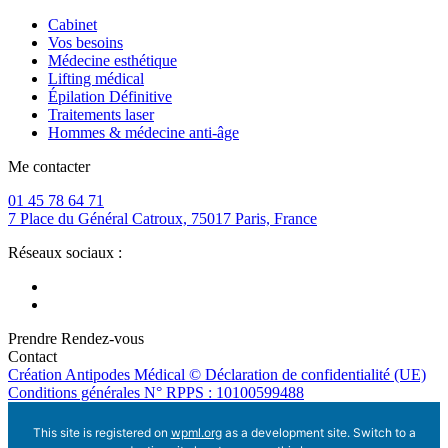
Cabinet
Vos besoins
Médecine esthétique
Lifting médical
Épilation Définitive
Traitements laser
Hommes & médecine anti-âge
Me contacter
01 45 78 64 71
7 Place du Général Catroux, 75017 Paris, France
Réseaux sociaux :
Prendre Rendez-vous
Contact
Création Antipodes Médical ©
Déclaration de confidentialité (UE)
Conditions générales
N° RPPS : 10100599488
This site is registered on
wpml.org
as a development site. Switch to a