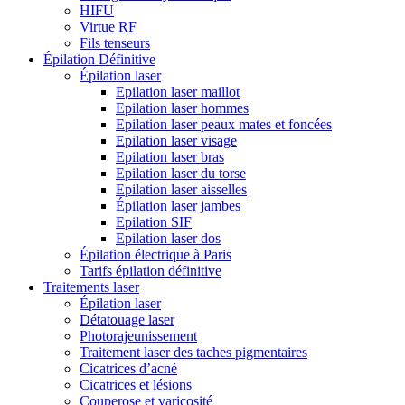
HIFU
Virtue RF
Fils tenseurs
Épilation Définitive
Épilation laser
Epilation laser maillot
Epilation laser hommes
Epilation laser peaux mates et foncées
Epilation laser visage
Epilation laser bras
Epilation laser du torse
Epilation laser aisselles
Épilation laser jambes
Epilation SIF
Epilation laser dos
Épilation électrique à Paris
Tarifs épilation définitive
Traitements laser
Épilation laser
Détatouage laser
Photorajeunissement
Traitement laser des taches pigmentaires
Cicatrices d’acné
Cicatrices et lésions
Couperose et varicosité