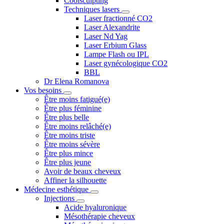
Coolsculpting
Techniques lasers
Laser fractionné CO2
Laser Alexandrite
Laser Nd Yag
Laser Erbium Glass
Lampe Flash ou IPL
Laser gynécologique CO2
BBL
Dr Elena Romanova
Vos besoins
Être moins fatigué(e)
Être plus féminine
Être plus belle
Être moins relâché(e)
Être moins triste
Être moins sévère
Être plus mince
Être plus jeune
Avoir de beaux cheveux
Affiner la silhouette
Médecine esthétique
Injections
Acide hyaluronique
Mésothérapie cheveux