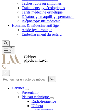
Taches rubis ou angiomes
Traitements gynécologiques
Tarifs médecine esthétique
Détatouage maquillage permanent
Blépharoplastie médicale
Hommes & médecine anti-âge
Acide hyaluronique
Embellissement du regard
Cabinet
Présentation
Plateau technique
Radiofréquence
Ulthera