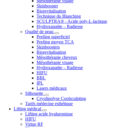
Mésothérapie visage
Skinbooster
Biorevitalisation
Technique du Blanching
SCULPTRA® - Acide poly-L-lactique
Hydroxapatite – Radiesse
Qualité de peau
Peeling superficiel
Peeling moyen TCA
Skinboosters
Biorevitalisation
Mésothérapie cheveux
Mésothérapie visage
Hydroxapatite – Radiesse
HIFU
BBL
IPL
Lasers médicaux
Silhouette
Cryolipolyse Coolsculpting
Tarifs médecine esthétique
Lifting médical
Lifting acide hyaluronique
HIFU
Virtue RF