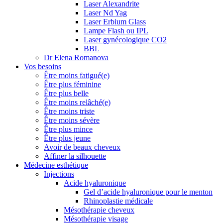
Laser Alexandrite
Laser Nd Yag
Laser Erbium Glass
Lampe Flash ou IPL
Laser gynécologique CO2
BBL
Dr Elena Romanova
Vos besoins
Être moins fatigué(e)
Être plus féminine
Être plus belle
Être moins relâché(e)
Être moins triste
Être moins sévère
Être plus mince
Être plus jeune
Avoir de beaux cheveux
Affiner la silhouette
Médecine esthétique
Injections
Acide hyaluronique
Gel d’acide hyaluronique pour le menton
Rhinoplastie médicale
Mésothérapie cheveux
Mésothérapie visage