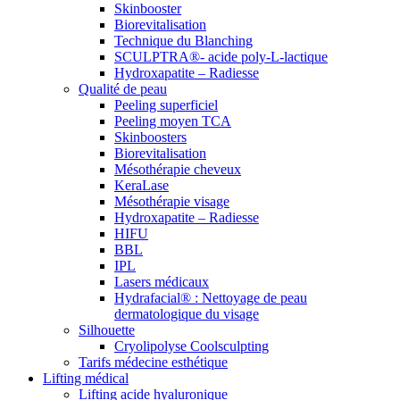
Skinbooster
Biorevitalisation
Technique du Blanching
SCULPTRA®- acide poly-L-lactique
Hydroxapatite – Radiesse
Qualité de peau
Peeling superficiel
Peeling moyen TCA
Skinboosters
Biorevitalisation
Mésothérapie cheveux
KeraLase
Mésothérapie visage
Hydroxapatite – Radiesse
HIFU
BBL
IPL
Lasers médicaux
Hydrafacial® : Nettoyage de peau
dermatologique du visage
Silhouette
Cryolipolyse Coolsculpting
Tarifs médecine esthétique
Lifting médical
Lifting acide hyaluronique