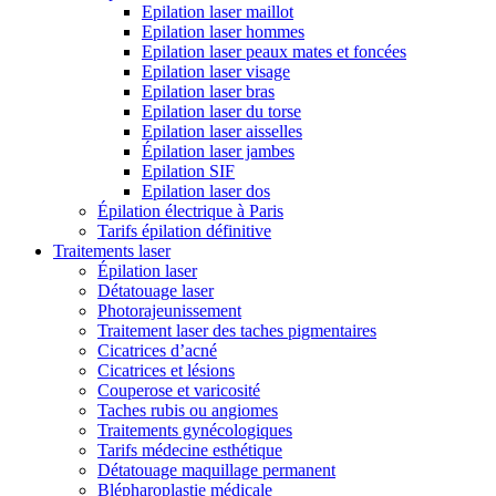
Epilation laser maillot
Epilation laser hommes
Epilation laser peaux mates et foncées
Epilation laser visage
Epilation laser bras
Epilation laser du torse
Epilation laser aisselles
Épilation laser jambes
Epilation SIF
Epilation laser dos
Épilation électrique à Paris
Tarifs épilation définitive
Traitements laser
Épilation laser
Détatouage laser
Photorajeunissement
Traitement laser des taches pigmentaires
Cicatrices d’acné
Cicatrices et lésions
Couperose et varicosité
Taches rubis ou angiomes
Traitements gynécologiques
Tarifs médecine esthétique
Détatouage maquillage permanent
Blépharoplastie médicale