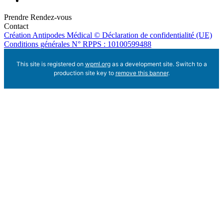
Prendre Rendez-vous
Contact
Création Antipodes Médical ©
Déclaration de confidentialité (UE)
Conditions générales
N° RPPS : 10100599488
This site is registered on
wpml.org
as a development site. Switch to a
production site key to
remove this banner
.