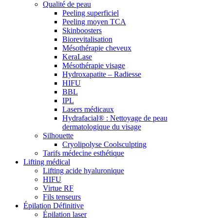
Qualité de peau
Peeling superficiel
Peeling moyen TCA
Skinboosters
Biorevitalisation
Mésothérapie cheveux
KeraLase
Mésothérapie visage
Hydroxapatite – Radiesse
HIFU
BBL
IPL
Lasers médicaux
Hydrafacial® : Nettoyage de peau
dermatologique du visage
Silhouette
Cryolipolyse Coolsculpting
Tarifs médecine esthétique
Lifting médical
Lifting acide hyaluronique
HIFU
Virtue RF
Fils tenseurs
Épilation Définitive
Épilation laser