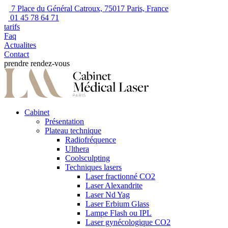
7 Place du Général Catroux, 75017 Paris, France
01 45 78 64 71
tarifs
Faq
Actualites
Contact
prendre rendez-vous
Cabinet
Présentation
Plateau technique
Radiofréquence
Ulthera
Coolsculpting
Techniques lasers
Laser fractionné CO2
Laser Alexandrite
Laser Nd Yag
Laser Erbium Glass
Lampe Flash ou IPL
Laser gynécologique CO2