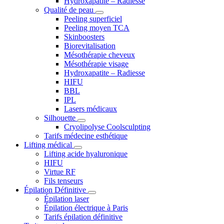
Hydroxapatite – Radiesse
Qualité de peau
Peeling superficiel
Peeling moyen TCA
Skinboosters
Biorevitalisation
Mésothérapie cheveux
Mésothérapie visage
Hydroxapatite – Radiesse
HIFU
BBL
IPL
Lasers médicaux
Silhouette
Cryolipolyse Coolsculpting
Tarifs médecine esthétique
Lifting médical
Lifting acide hyaluronique
HIFU
Virtue RF
Fils tenseurs
Épilation Définitive
Épilation laser
Épilation électrique à Paris
Tarifs épilation définitive