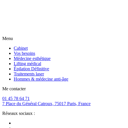
Menu
Cabinet
Vos besoins
Médecine esthétique
Lifting médical
Épilation Définitive
Traitements laser
Hommes & médecine anti-âge
Me contacter
01 45 78 64 71
7 Place du Général Catroux, 75017 Paris, France
Réseaux sociaux :