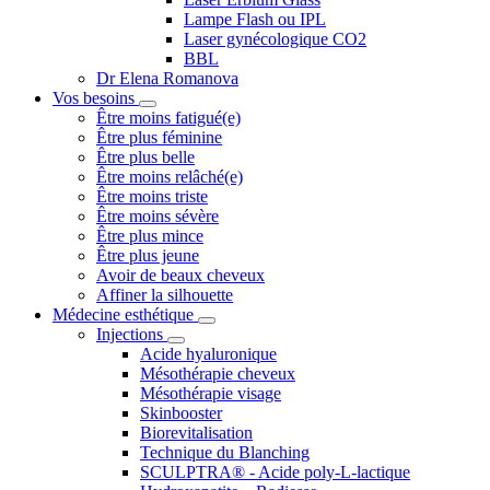
Lampe Flash ou IPL
Laser gynécologique CO2
BBL
Dr Elena Romanova
Vos besoins
Être moins fatigué(e)
Être plus féminine
Être plus belle
Être moins relâché(e)
Être moins triste
Être moins sévère
Être plus mince
Être plus jeune
Avoir de beaux cheveux
Affiner la silhouette
Médecine esthétique
Injections
Acide hyaluronique
Mésothérapie cheveux
Mésothérapie visage
Skinbooster
Biorevitalisation
Technique du Blanching
SCULPTRA® - Acide poly-L-lactique