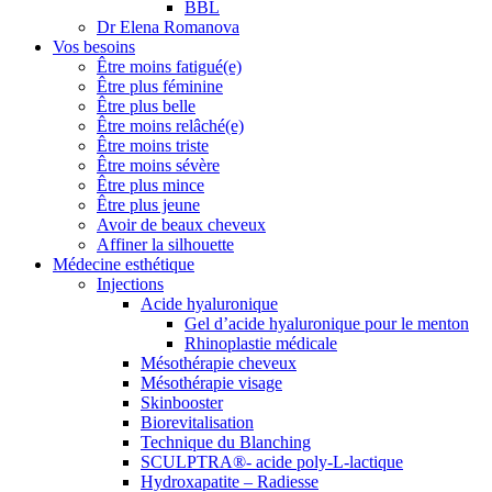
BBL
Dr Elena Romanova
Vos besoins
Être moins fatigué(e)
Être plus féminine
Être plus belle
Être moins relâché(e)
Être moins triste
Être moins sévère
Être plus mince
Être plus jeune
Avoir de beaux cheveux
Affiner la silhouette
Médecine esthétique
Injections
Acide hyaluronique
Gel d’acide hyaluronique pour le menton
Rhinoplastie médicale
Mésothérapie cheveux
Mésothérapie visage
Skinbooster
Biorevitalisation
Technique du Blanching
SCULPTRA®- acide poly-L-lactique
Hydroxapatite – Radiesse