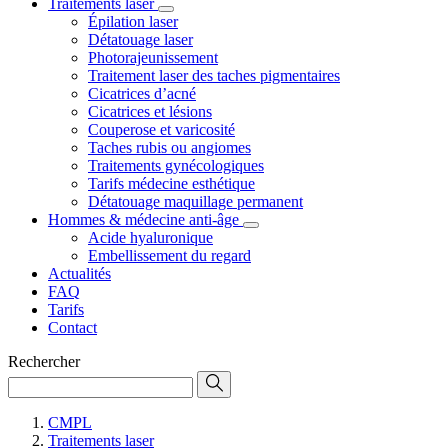
Traitements laser
Épilation laser
Détatouage laser
Photorajeunissement
Traitement laser des taches pigmentaires
Cicatrices d’acné
Cicatrices et lésions
Couperose et varicosité
Taches rubis ou angiomes
Traitements gynécologiques
Tarifs médecine esthétique
Détatouage maquillage permanent
Hommes & médecine anti-âge
Acide hyaluronique
Embellissement du regard
Actualités
FAQ
Tarifs
Contact
Rechercher
CMPL
Traitements laser