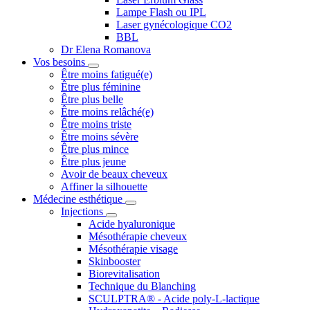
Lampe Flash ou IPL
Laser gynécologique CO2
BBL
Dr Elena Romanova
Vos besoins
Être moins fatigué(e)
Être plus féminine
Être plus belle
Être moins relâché(e)
Être moins triste
Être moins sévère
Être plus mince
Être plus jeune
Avoir de beaux cheveux
Affiner la silhouette
Médecine esthétique
Injections
Acide hyaluronique
Mésothérapie cheveux
Mésothérapie visage
Skinbooster
Biorevitalisation
Technique du Blanching
SCULPTRA® - Acide poly-L-lactique