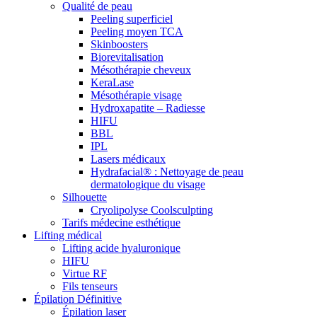
Qualité de peau
Peeling superficiel
Peeling moyen TCA
Skinboosters
Biorevitalisation
Mésothérapie cheveux
KeraLase
Mésothérapie visage
Hydroxapatite – Radiesse
HIFU
BBL
IPL
Lasers médicaux
Hydrafacial® : Nettoyage de peau
dermatologique du visage
Silhouette
Cryolipolyse Coolsculpting
Tarifs médecine esthétique
Lifting médical
Lifting acide hyaluronique
HIFU
Virtue RF
Fils tenseurs
Épilation Définitive
Épilation laser