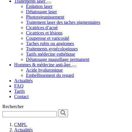
Traitements laser
Épilation laser
Détatouage laser
Photorajeunissement
Traitement laser des taches pigmentaires
Cicatrices d’acné
Cicatrices et lésions
Couperose et varicosité
Taches rubis ou angiomes
Traitements gynécologiques
Tarifs médecine esthétique
Détatouage maquillage permanent
Hommes & médecine anti-âge
Acide hyaluronique
Embellissement du regard
Actualités
FAQ
Tarifs
Contact
Rechercher
CMPL
Actualités