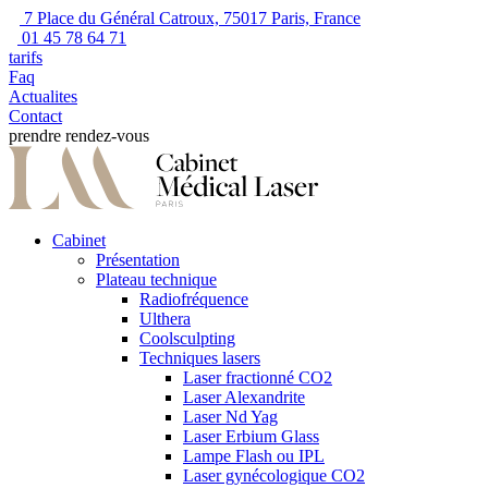
7 Place du Général Catroux, 75017 Paris, France
01 45 78 64 71
tarifs
Faq
Actualites
Contact
prendre rendez-vous
Cabinet
Présentation
Plateau technique
Radiofréquence
Ulthera
Coolsculpting
Techniques lasers
Laser fractionné CO2
Laser Alexandrite
Laser Nd Yag
Laser Erbium Glass
Lampe Flash ou IPL
Laser gynécologique CO2