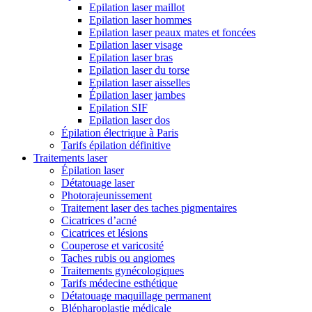
Epilation laser maillot
Epilation laser hommes
Epilation laser peaux mates et foncées
Epilation laser visage
Epilation laser bras
Epilation laser du torse
Epilation laser aisselles
Épilation laser jambes
Epilation SIF
Epilation laser dos
Épilation électrique à Paris
Tarifs épilation définitive
Traitements laser
Épilation laser
Détatouage laser
Photorajeunissement
Traitement laser des taches pigmentaires
Cicatrices d’acné
Cicatrices et lésions
Couperose et varicosité
Taches rubis ou angiomes
Traitements gynécologiques
Tarifs médecine esthétique
Détatouage maquillage permanent
Blépharoplastie médicale