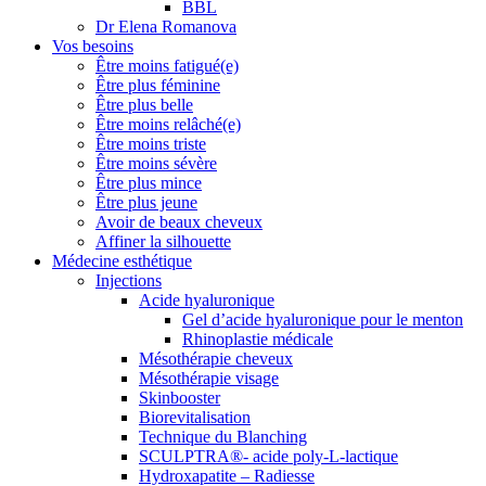
BBL
Dr Elena Romanova
Vos besoins
Être moins fatigué(e)
Être plus féminine
Être plus belle
Être moins relâché(e)
Être moins triste
Être moins sévère
Être plus mince
Être plus jeune
Avoir de beaux cheveux
Affiner la silhouette
Médecine esthétique
Injections
Acide hyaluronique
Gel d’acide hyaluronique pour le menton
Rhinoplastie médicale
Mésothérapie cheveux
Mésothérapie visage
Skinbooster
Biorevitalisation
Technique du Blanching
SCULPTRA®- acide poly-L-lactique
Hydroxapatite – Radiesse