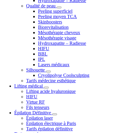
Hydroxapatite – Radiesse
Qualité de peau
Peeling superficiel
Peeling moyen TCA
Skinboosters
Biorevitalisation
Mésothérapie cheveux
Mésothérapie visage
Hydroxapatite – Radiesse
HIFU
BBL
IPL
Lasers médicaux
Silhouette
Cryolipolyse Coolsculpting
Tarifs médecine esthétique
Lifting médical
Lifting acide hyaluronique
HIFU
Virtue RF
Fils tenseurs
Épilation Définitive
Épilation laser
Épilation électrique à Paris
Tarifs épilation définitive