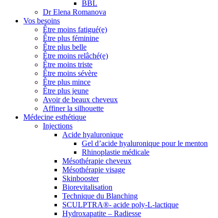
BBL
Dr Elena Romanova
Vos besoins
Être moins fatigué(e)
Être plus féminine
Être plus belle
Être moins relâché(e)
Être moins triste
Être moins sévère
Être plus mince
Être plus jeune
Avoir de beaux cheveux
Affiner la silhouette
Médecine esthétique
Injections
Acide hyaluronique
Gel d’acide hyaluronique pour le menton
Rhinoplastie médicale
Mésothérapie cheveux
Mésothérapie visage
Skinbooster
Biorevitalisation
Technique du Blanching
SCULPTRA®- acide poly-L-lactique
Hydroxapatite – Radiesse