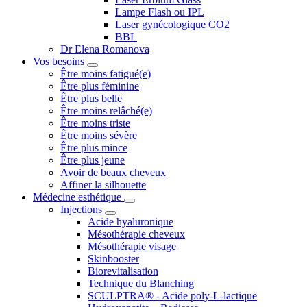
Lampe Flash ou IPL
Laser gynécologique CO2
BBL
Dr Elena Romanova
Vos besoins
Être moins fatigué(e)
Être plus féminine
Être plus belle
Être moins relâché(e)
Être moins triste
Être moins sévère
Être plus mince
Être plus jeune
Avoir de beaux cheveux
Affiner la silhouette
Médecine esthétique
Injections
Acide hyaluronique
Mésothérapie cheveux
Mésothérapie visage
Skinbooster
Biorevitalisation
Technique du Blanching
SCULPTRA® - Acide poly-L-lactique