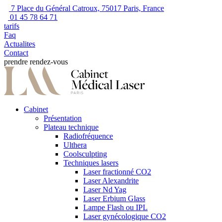
7 Place du Général Catroux, 75017 Paris, France
01 45 78 64 71
tarifs
Faq
Actualites
Contact
prendre rendez-vous
Cabinet
Présentation
Plateau technique
Radiofréquence
Ulthera
Coolsculpting
Techniques lasers
Laser fractionné CO2
Laser Alexandrite
Laser Nd Yag
Laser Erbium Glass
Lampe Flash ou IPL
Laser gynécologique CO2