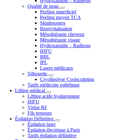
Hydroxapatite – Radiesse
Qualité de peau
Peeling superficiel
Peeling moyen TCA
Skinboosters
Biorevitalisation
Mésothérapie cheveux
Mésothérapie visage
Hydroxapatite – Radiesse
HIFU
BBL
IPL
Lasers médicaux
Silhouette
Cryolipolyse Coolsculpting
Tarifs médecine esthétique
Lifting médical
Lifting acide hyaluronique
HIFU
Virtue RF
Fils tenseurs
Épilation Définitive
Épilation laser
Épilation électrique à Paris
Tarifs épilation définitive