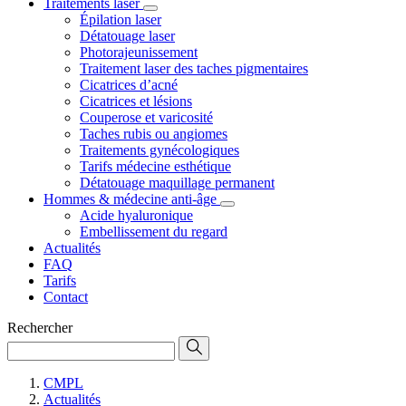
Traitements laser
Épilation laser
Détatouage laser
Photorajeunissement
Traitement laser des taches pigmentaires
Cicatrices d’acné
Cicatrices et lésions
Couperose et varicosité
Taches rubis ou angiomes
Traitements gynécologiques
Tarifs médecine esthétique
Détatouage maquillage permanent
Hommes & médecine anti-âge
Acide hyaluronique
Embellissement du regard
Actualités
FAQ
Tarifs
Contact
Rechercher
CMPL
Actualités