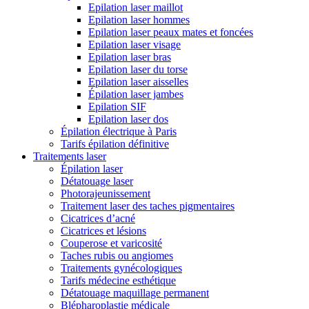
Epilation laser maillot
Epilation laser hommes
Epilation laser peaux mates et foncées
Epilation laser visage
Epilation laser bras
Epilation laser du torse
Epilation laser aisselles
Épilation laser jambes
Epilation SIF
Epilation laser dos
Épilation électrique à Paris
Tarifs épilation définitive
Traitements laser
Épilation laser
Détatouage laser
Photorajeunissement
Traitement laser des taches pigmentaires
Cicatrices d’acné
Cicatrices et lésions
Couperose et varicosité
Taches rubis ou angiomes
Traitements gynécologiques
Tarifs médecine esthétique
Détatouage maquillage permanent
Blépharoplastie médicale