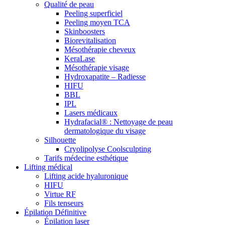
Qualité de peau
Peeling superficiel
Peeling moyen TCA
Skinboosters
Biorevitalisation
Mésothérapie cheveux
KeraLase
Mésothérapie visage
Hydroxapatite – Radiesse
HIFU
BBL
IPL
Lasers médicaux
Hydrafacial® : Nettoyage de peau
dermatologique du visage
Silhouette
Cryolipolyse Coolsculpting
Tarifs médecine esthétique
Lifting médical
Lifting acide hyaluronique
HIFU
Virtue RF
Fils tenseurs
Épilation Définitive
Épilation laser