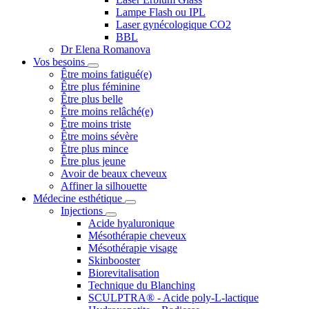
Lampe Flash ou IPL
Laser gynécologique CO2
BBL
Dr Elena Romanova
Vos besoins
Être moins fatigué(e)
Être plus féminine
Être plus belle
Être moins relâché(e)
Être moins triste
Être moins sévère
Être plus mince
Être plus jeune
Avoir de beaux cheveux
Affiner la silhouette
Médecine esthétique
Injections
Acide hyaluronique
Mésothérapie cheveux
Mésothérapie visage
Skinbooster
Biorevitalisation
Technique du Blanching
SCULPTRA® - Acide poly-L-lactique