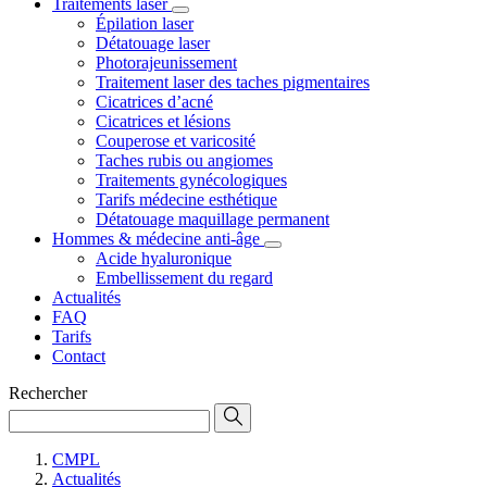
Traitements laser
Épilation laser
Détatouage laser
Photorajeunissement
Traitement laser des taches pigmentaires
Cicatrices d’acné
Cicatrices et lésions
Couperose et varicosité
Taches rubis ou angiomes
Traitements gynécologiques
Tarifs médecine esthétique
Détatouage maquillage permanent
Hommes & médecine anti-âge
Acide hyaluronique
Embellissement du regard
Actualités
FAQ
Tarifs
Contact
Rechercher
CMPL
Actualités