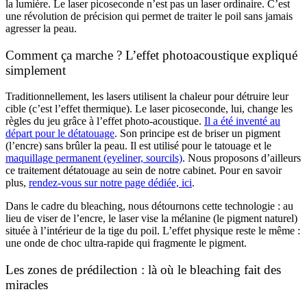
la lumière. Le laser picoseconde n’est pas un laser ordinaire. C’est
une révolution de précision qui permet de traiter le poil sans jamais
agresser la peau.
Comment ça marche ? L’effet photoacoustique expliqué
simplement
Traditionnellement, les lasers utilisent la chaleur pour détruire leur
cible (c’est l’effet thermique). Le laser picoseconde, lui, change les
règles du jeu grâce à l’effet photo-acoustique.
Il a été inventé au
départ pour le détatouage
. Son principe est de briser un pigment
(l’encre) sans brûler la peau. Il est utilisé pour le tatouage et le
maquillage permanent
(eyeliner, sourcils)
. Nous proposons d’ailleurs
ce traitement détatouage au sein de notre cabinet. Pour en savoir
plus,
rendez-vous sur notre page dédiée, ici
.
Dans le cadre du bleaching, nous détournons cette technologie : au
lieu de viser de l’encre, le laser vise la mélanine (le pigment naturel)
située à l’intérieur de la tige du poil. L’effet physique reste le même :
une onde de choc ultra-rapide qui fragmente le pigment.
Les zones de prédilection : là où le bleaching fait des
miracles