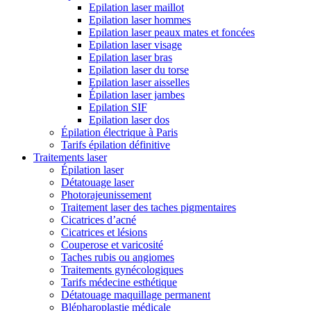
Epilation laser maillot
Epilation laser hommes
Epilation laser peaux mates et foncées
Epilation laser visage
Epilation laser bras
Epilation laser du torse
Epilation laser aisselles
Épilation laser jambes
Epilation SIF
Epilation laser dos
Épilation électrique à Paris
Tarifs épilation définitive
Traitements laser
Épilation laser
Détatouage laser
Photorajeunissement
Traitement laser des taches pigmentaires
Cicatrices d’acné
Cicatrices et lésions
Couperose et varicosité
Taches rubis ou angiomes
Traitements gynécologiques
Tarifs médecine esthétique
Détatouage maquillage permanent
Blépharoplastie médicale