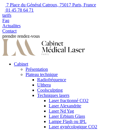
7 Place du Général Catroux, 75017 Paris, France
01 45 78 64 71
tarifs
Faq
Actualites
Contact
prendre rendez-vous
Cabinet
Présentation
Plateau technique
Radiofréquence
Ulthera
Coolsculpting
Techniques lasers
Laser fractionné CO2
Laser Alexandrite
Laser Nd Yag
Laser Erbium Glass
Lampe Flash ou IPL
Laser gynécologique CO2