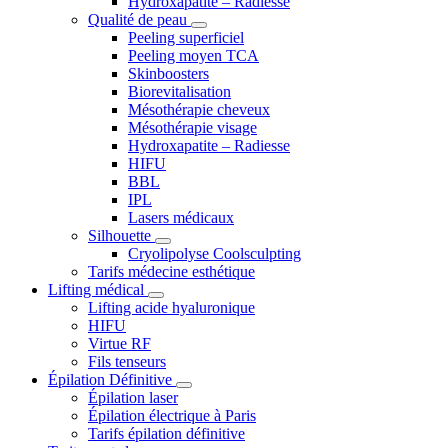
Hydroxapatite – Radiesse
Qualité de peau
Peeling superficiel
Peeling moyen TCA
Skinboosters
Biorevitalisation
Mésothérapie cheveux
Mésothérapie visage
Hydroxapatite – Radiesse
HIFU
BBL
IPL
Lasers médicaux
Silhouette
Cryolipolyse Coolsculpting
Tarifs médecine esthétique
Lifting médical
Lifting acide hyaluronique
HIFU
Virtue RF
Fils tenseurs
Épilation Définitive
Épilation laser
Épilation électrique à Paris
Tarifs épilation définitive