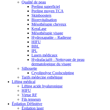
Qualité de peau
Peeling superficiel
Peeling moyen TCA
Skinboosters
Biorevitalisation
Mésothérapie cheveux
KeraLase
Mésothérapie visage
Hydroxapatite – Radiesse
HIFU
BBL
IPL
Lasers médicaux
Hydrafacial® : Nettoyage de peau
dermatologique du visage
Silhouette
Cryolipolyse Coolsculpting
Tarifs médecine esthétique
Lifting médical
Lifting acide hyaluronique
HIFU
Virtue RF
Fils tenseurs
Épilation Définitive
Épilation laser