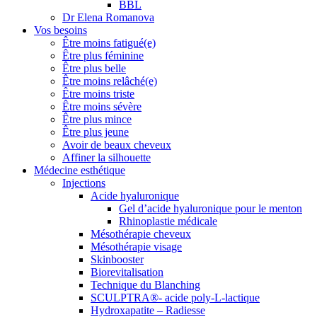
BBL
Dr Elena Romanova
Vos besoins
Être moins fatigué(e)
Être plus féminine
Être plus belle
Être moins relâché(e)
Être moins triste
Être moins sévère
Être plus mince
Être plus jeune
Avoir de beaux cheveux
Affiner la silhouette
Médecine esthétique
Injections
Acide hyaluronique
Gel d’acide hyaluronique pour le menton
Rhinoplastie médicale
Mésothérapie cheveux
Mésothérapie visage
Skinbooster
Biorevitalisation
Technique du Blanching
SCULPTRA®- acide poly-L-lactique
Hydroxapatite – Radiesse