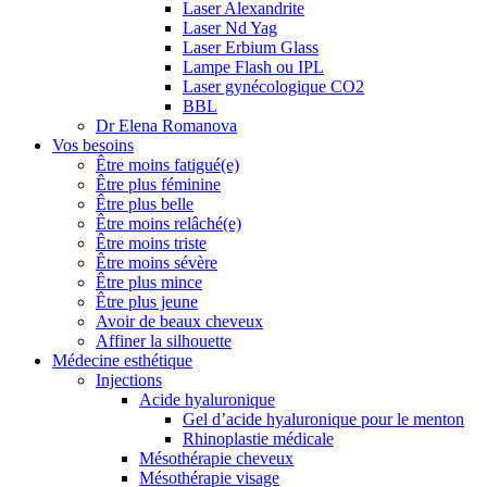
Laser Alexandrite
Laser Nd Yag
Laser Erbium Glass
Lampe Flash ou IPL
Laser gynécologique CO2
BBL
Dr Elena Romanova
Vos besoins
Être moins fatigué(e)
Être plus féminine
Être plus belle
Être moins relâché(e)
Être moins triste
Être moins sévère
Être plus mince
Être plus jeune
Avoir de beaux cheveux
Affiner la silhouette
Médecine esthétique
Injections
Acide hyaluronique
Gel d’acide hyaluronique pour le menton
Rhinoplastie médicale
Mésothérapie cheveux
Mésothérapie visage