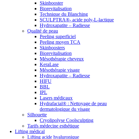
Skinbooster
Biorevitalisation
Technique du Blanching
SCULPTRA®- acide poly-L-lactique
Hydroxapatite – Radiesse
Qualité de peau
Peeling superficiel
Peeling moyen TCA
Skinboosters
Biorevitalisation
Mésothérapie cheveux
KeraLase
Mésothérapie visage
Hydroxapatite – Radiesse
HIFU
BBL
IPL
Lasers médicaux
Hydrafacial® : Nettoyage de peau
dermatologique du visage
Silhouette
Cryolipolyse Coolsculpting
Tarifs médecine esthétique
Lifting médical
Lifting acide hyaluronique