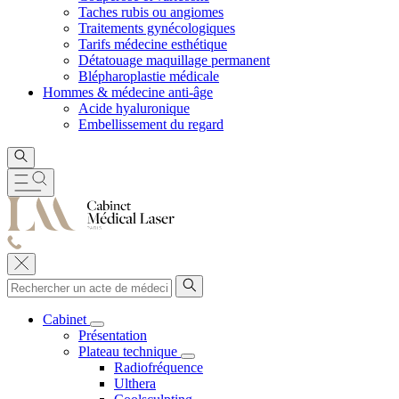
Taches rubis ou angiomes
Traitements gynécologiques
Tarifs médecine esthétique
Détatouage maquillage permanent
Blépharoplastie médicale
Hommes & médecine anti-âge
Acide hyaluronique
Embellissement du regard
Cabinet
Présentation
Plateau technique
Radiofréquence
Ulthera