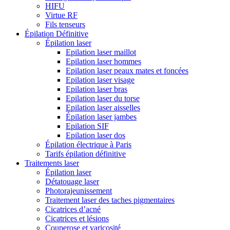
HIFU
Virtue RF
Fils tenseurs
Épilation Définitive
Épilation laser
Epilation laser maillot
Epilation laser hommes
Epilation laser peaux mates et foncées
Epilation laser visage
Epilation laser bras
Epilation laser du torse
Epilation laser aisselles
Épilation laser jambes
Epilation SIF
Epilation laser dos
Épilation électrique à Paris
Tarifs épilation définitive
Traitements laser
Épilation laser
Détatouage laser
Photorajeunissement
Traitement laser des taches pigmentaires
Cicatrices d’acné
Cicatrices et lésions
Couperose et varicosité