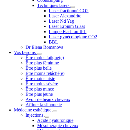
Coolsculpting
Techniques lasers
Laser fractionné CO2
Laser Alexandrite
Laser Nd Yag
Laser Erbium Glass
Lampe Flash ou IPL
Laser gynécologique CO2
BBL
Dr Elena Romanova
Vos besoins
Être moins fatigué(e)
Être plus féminine
Être plus belle
Être moins relâché(e)
Être moins triste
Être moins sévère
Être plus mince
Être plus jeune
Avoir de beaux cheveux
Affiner la silhouette
Médecine esthétique
Injections
Acide hyaluronique
Mésothérapie cheveux