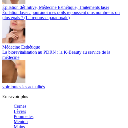
Épilation définitive, Médecine Esthétique, Traitements laser
Épilation laser : pourquoi mes poils repoussent plus nombreux ou
plus épais ? (La repousse paradoxale)
Médecine Esthétique
La biorevitalisation au PDRN : la K-Beauty au service de la
médecine
voir toutes les actualités
En savoir plus
Cernes
Lèvres
Pommettes
Menton
Mains