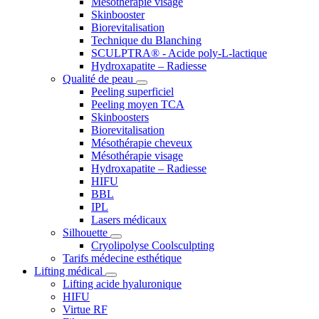
Mésothérapie visage
Skinbooster
Biorevitalisation
Technique du Blanching
SCULPTRA® - Acide poly-L-lactique
Hydroxapatite – Radiesse
Qualité de peau
Peeling superficiel
Peeling moyen TCA
Skinboosters
Biorevitalisation
Mésothérapie cheveux
Mésothérapie visage
Hydroxapatite – Radiesse
HIFU
BBL
IPL
Lasers médicaux
Silhouette
Cryolipolyse Coolsculpting
Tarifs médecine esthétique
Lifting médical
Lifting acide hyaluronique
HIFU
Virtue RF